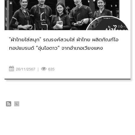
วันอังคารที่ 26 พฤศจิกายน 2567
"ผ้าไทยใส่สนุก" รณรงค์สวมใส่ ผ้าไทย ผลิตภัณฑ์โอ
ทอปแบรนด์ “อุ่นไอดาว” จากอำเภอเวียงแหง
26/11/2567
|
635