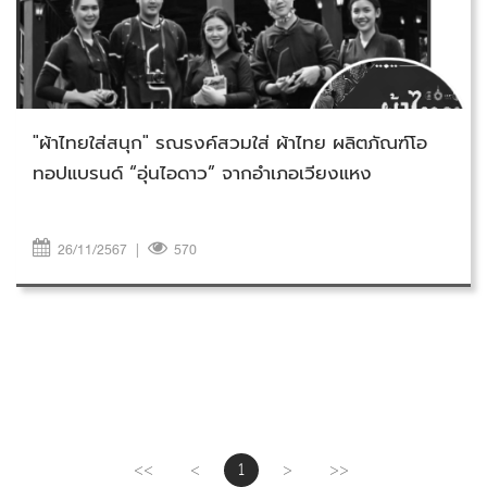
วันอังคารที่ 26 พฤศจิกายน 2567
"ผ้าไทยใส่สนุก" รณรงค์สวมใส่ ผ้าไทย ผลิตภัณฑ์โอ
ทอปแบรนด์ “อุ่นไอดาว” จากอำเภอเวียงแหง
26/11/2567
|
570
<<
<
1
>
>>