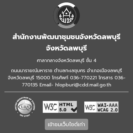
สำนักงานพัฒนาชุมชนจังหวัดลพบุรี
จังหวัดลพบุรี
ศาลากลางจังหวัดลพบุรี ชั้น 4
ถนนนารายณ์มหาราช ตำบลทะเลชุบศร อำเภอเมืองลพบุรี
จังหวัดลพบุรี 15000 โทรศัพท์ 036-770221 โทรสาร 036-
770135 Email- hlopburi@cdd.mail.go.th
เข้าชมเว็บไซต์เก่า