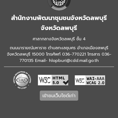
สำนักงานพัฒนาชุมชนจังหวัดลพบุรี
จังหวัดลพบุรี
ศาลากลางจังหวัดลพบุรี ชั้น 4
ถนนนารายณ์มหาราช ตำบลทะเลชุบศร อำเภอเมืองลพบุรี
จังหวัดลพบุรี 15000 โทรศัพท์ 036-770221 โทรสาร 036-
770135 Email- hlopburi@cdd.mail.go.th
เข้าชมเว็บไซต์เก่า